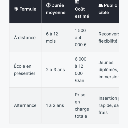
💶
⏱️ Durée
👥 Public
🎯 Formule
Coût
moyenne
cible
estimé
1 500
6 à 12
Reconversion,
À distance
à 4
mois
flexibilité
000 €
6 000
Jeunes
École en
à 12
2 à 3 ans
diplômés,
présentiel
000
immersion
€/an
Prise
Insertion pro
en
Alternance
1 à 2 ans
rapide, sans
charge
frais
totale