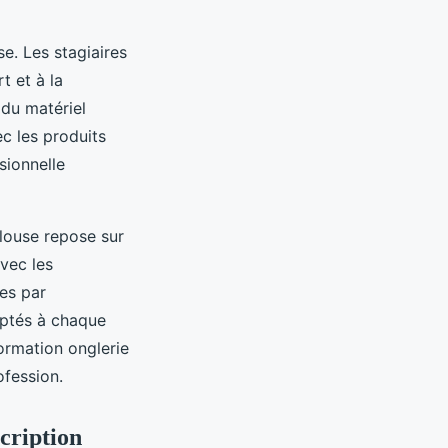
e. Les stagiaires
t et à la
 du matériel
ec les produits
sionnelle
louse repose sur
avec les
ues par
aptés à chaque
 formation onglerie
ofession.
scription