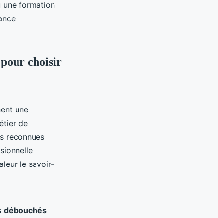
u une formation
sance
 pour choisir
nent une
étier de
ns reconnues
sionnelle
leur le savoir-
es
débouchés