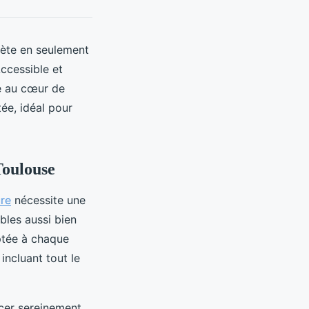
lète en seulement
Accessible et
ué au cœur de
ée, idéal pour
Toulouse
ure
nécessite une
bles aussi bien
ptée à chaque
incluant tout le
rcer sereinement