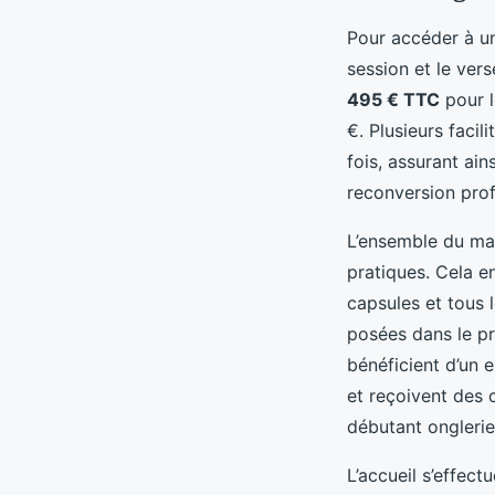
Pour accéder à u
session et le ver
495 € TTC
pour l
€. Plusieurs faci
fois, assurant ai
reconversion prof
L’ensemble du mat
pratiques. Cela e
capsules et tous 
posées dans le p
bénéficient d’un
et reçoivent des c
débutant ongleri
L’accueil s’effec