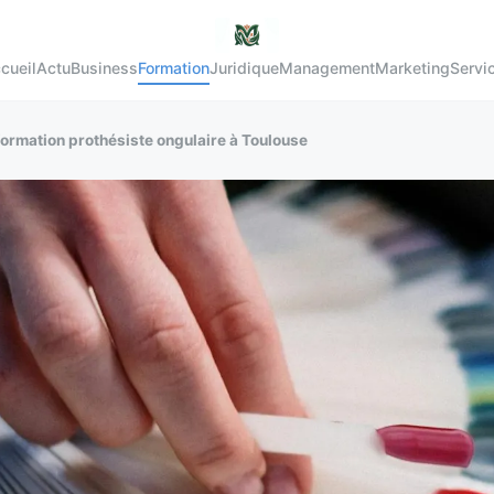
cueil
Actu
Business
Formation
Juridique
Management
Marketing
Servi
formation prothésiste ongulaire à Toulouse