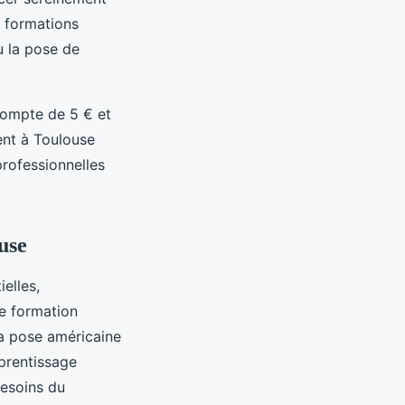
 formations
u la pose de
acompte de 5 € et
ment à Toulouse
professionnelles
use
elles,
e formation
 la pose américaine
prentissage
besoins du