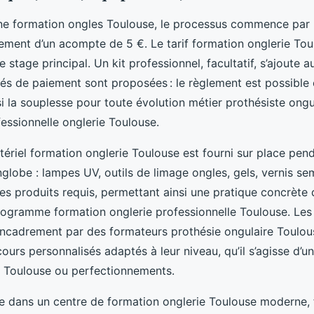
ne formation ongles Toulouse, le processus commence par l
sement d’un acompte de 5 €. Le tarif formation onglerie Toul
e stage principal. Un kit professionnel, facultatif, s’ajoute
lités de paiement sont proposées : le règlement est possible
nsi la souplesse pour toute évolution métier prothésiste ong
essionnelle onglerie Toulouse.
ériel formation onglerie Toulouse est fourni sur place penda
nglobe : lampes UV, outils de limage ongles, gels, vernis s
les produits requis, permettant ainsi une pratique concrète
rogramme formation onglerie professionnelle Toulouse. Les
 encadrement par des formateurs prothésie ongulaire Toulo
ours personnalisés adaptés à leur niveau, qu’il s’agisse d’u
e Toulouse ou perfectionnements.
tue dans un centre de formation onglerie Toulouse moderne,