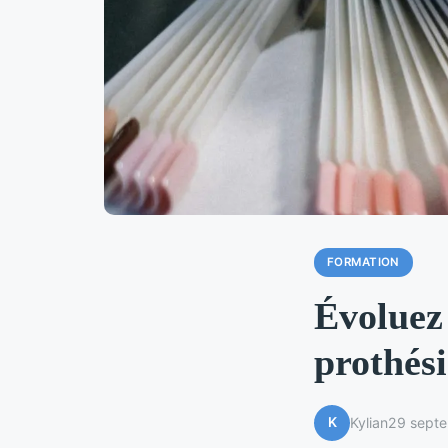
FORMATION
Évoluez 
prothési
K
Kylian
29 sept