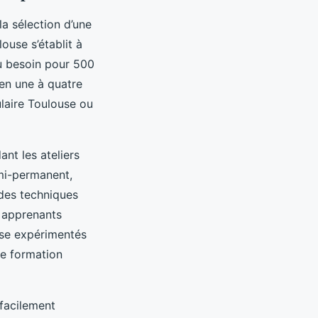
a sélection d’une
ouse s’établit à
 au besoin pour 500
 en une à quatre
ulaire Toulouse ou
nt les ateliers
emi-permanent,
 des techniques
 apprenants
use expérimentés
ne formation
 facilement