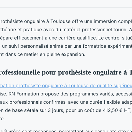
prothésiste ongulaire à Toulouse offre une immersion comp
nt théorie et pratique avec du matériel professionnel fourni. 
prépare efficacement à une carrière qualifiée. Le centre, sit
t un suivi personnalisé animé par une formatrice expériment
t dans ce métier en pleine expansion.
ofessionnelle pour prothésiste ongulaire à 
rmation prothesiste ongulaire à Toulouse de qualité supérie
ise. RN Formation propose des programmes variés, accessi
aux professionnels confirmés, avec une durée flexible ada
on de base s’étale sur 3 jours, pour un coût de 412,50 € HT, 
re.
s délivrées sont reconnues, permettant aux candidats d’exe