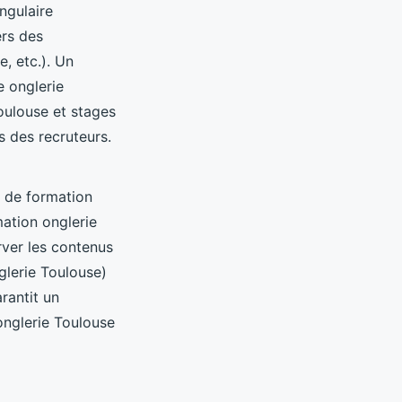
ngulaire
ers des
e, etc.). Un
e onglerie
oulouse et stages
s des recruteurs.
e de formation
rmation onglerie
rver les contenus
glerie Toulouse)
rantit un
onglerie Toulouse